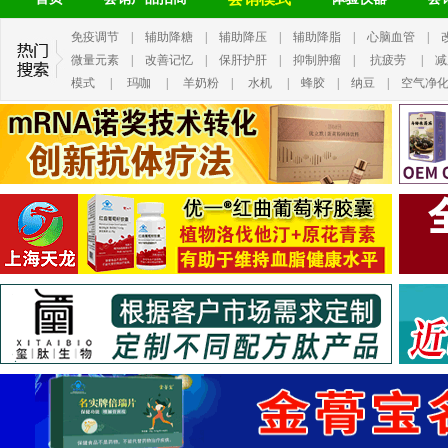
免疫调节
|
辅助降糖
|
辅助降压
|
辅助降脂
|
心脑血管
|
微量元素
|
改善记忆
|
保肝护肝
|
抑制肿瘤
|
抗疲劳
|
减
模式
|
玛咖
|
羊奶粉
|
水机
|
蜂胶
|
纳豆
|
空气净