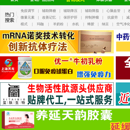
免疫调节
|
辅助降糖
|
辅助降压
|
辅助降脂
|
心脑血管
|
微量元素
|
改善记忆
|
保肝护肝
|
抑制肿瘤
|
抗疲劳
|
减
模式
|
玛咖
|
羊奶粉
|
水机
|
蜂胶
|
纳豆
|
空气净