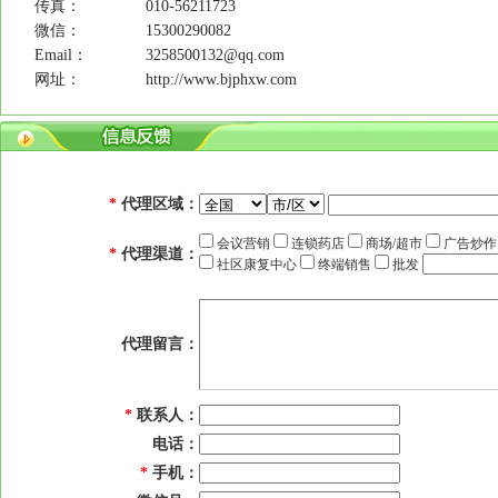
传真：
010-56211723
微信：
15300290082
Email：
3258500132@qq.com
网址：
http://www.bjphxw.com
*
代理区域：
会议营销
连锁药店
商场/超市
广告炒
*
代理渠道：
社区康复中心
终端销售
批发
代理留言：
*
联系人：
电话：
*
手机：