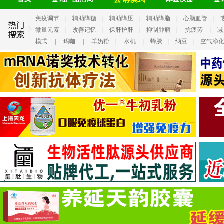
免疫调节
|
辅助降糖
|
辅助降压
|
辅助降脂
|
心脑血管
|
微量元素
|
改善记忆
|
保肝护肝
|
抑制肿瘤
|
抗疲劳
|
减
模式
|
玛咖
|
羊奶粉
|
水机
|
蜂胶
|
纳豆
|
空气净