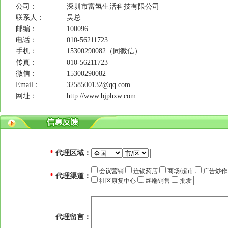
公司：
深圳市富氢生活科技有限公司
联系人：
吴总
邮编：
100096
电话：
010-56211723
手机：
15300290082（同微信）
传真：
010-56211723
微信：
15300290082
Email：
3258500132@qq.com
网址：
http://www.bjphxw.com
*
代理区域：
会议营销
连锁药店
商场/超市
广告炒
*
代理渠道：
社区康复中心
终端销售
批发
代理留言：