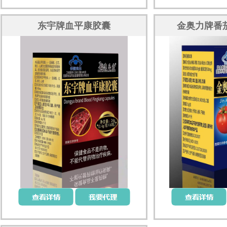
东宇牌血平康胶囊
金奥力牌番