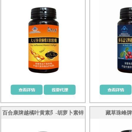
百合康牌越橘叶黄素阝-胡萝卜素锌
藏草珠峰牌
软胶囊