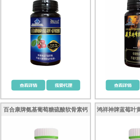
百合康牌氨基葡萄糖硫酸软骨素钙
鸿祥神牌蓝莓叶黄
胶囊
胶