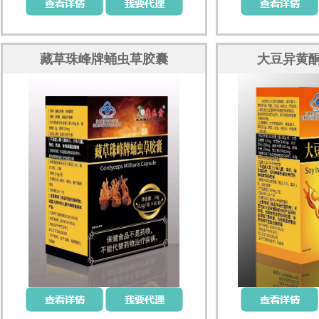
藏草珠峰牌蛹虫草胶囊
大豆异黄酮