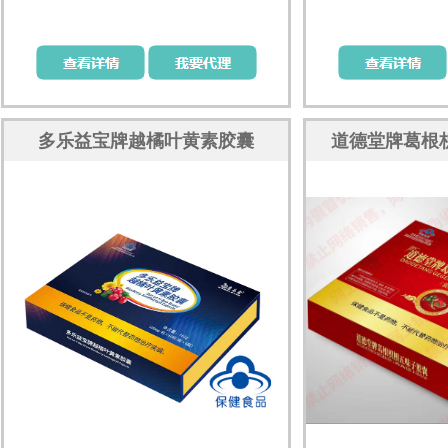
多乐益宝牌越橘叶黄素胶囊
道德堂牌葛根