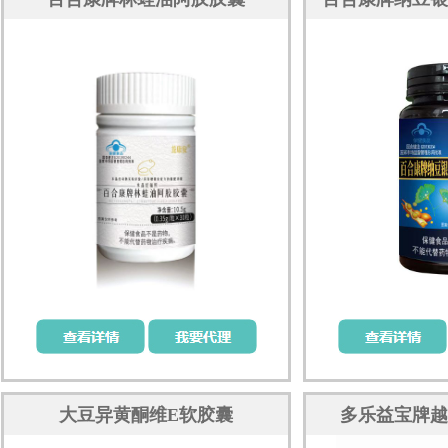
大豆异黄酮维E软胶囊
多乐益宝牌越