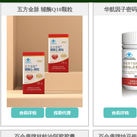
五方金脉 辅酶Q10颗粒
华航因子密码 
百合康牌林蛙油阿胶胶囊
百合康牌纳豆银