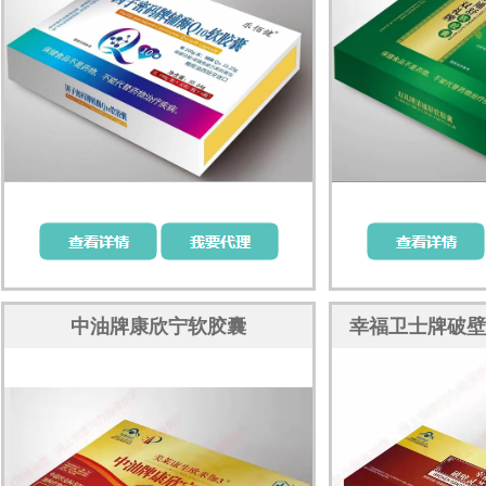
中油牌康欣宁软胶囊
幸福卫士牌破壁