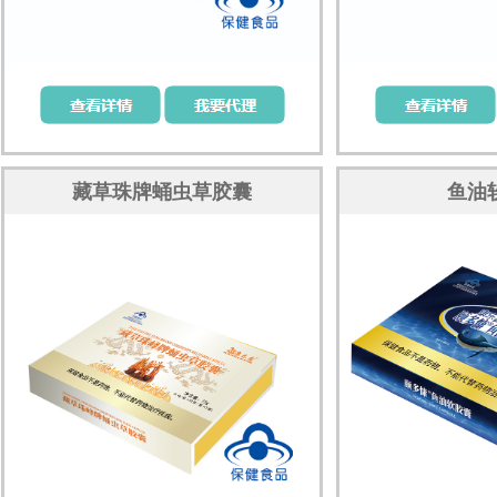
藏草珠牌蛹虫草胶囊
鱼油