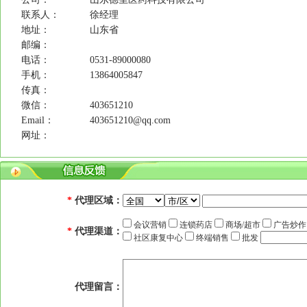
联系人：
徐经理
地址：
山东省
邮编：
电话：
0531-89000080
手机：
13864005847
传真：
微信：
403651210
Email：
403651210@qq.com
网址：
*
代理区域：
会议营销
连锁药店
商场/超市
广告炒
*
代理渠道：
社区康复中心
终端销售
批发
代理留言：