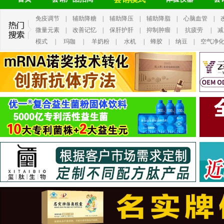
免疫调节
|
辅助降糖
|
辅助降压
|
辅助降脂
|
心脑血管
|
微量元素
|
改善记忆
|
保肝护肝
|
抑制肿瘤
|
抗疲劳
|
减
模式
|
玛咖
|
羊奶粉
|
水机
|
蜂胶
|
纳豆
|
空气净