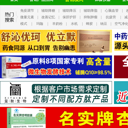
免疫调节
|
辅助降糖
|
辅助降压
|
辅助降脂
|
心脑血管
|
微量元素
|
改善记忆
|
保肝护肝
|
抑制肿瘤
|
抗疲劳
|
减
模式
|
玛咖
|
羊奶粉
|
水机
|
蜂胶
|
纳豆
|
空气净