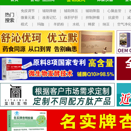
免疫调节
|
辅助降糖
|
辅助降压
|
辅助降脂
|
心脑血管
|
微量元素
|
改善记忆
|
保肝护肝
|
抑制肿瘤
|
抗疲劳
|
减
模式
|
玛咖
|
羊奶粉
|
水机
|
蜂胶
|
纳豆
|
空气净