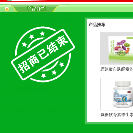
【产品名称】：2013年心脑血管会销精品--模式是浮云，效
产品推荐
果是王道
【规格包装】：精品礼盒包装：0.4gX60粒X2瓶
【所属类别】：会销产品 心脑血管 调节血糖 调脂调压
【招商区域】：全国
【公司名称】：
香港百年乐国际健康管理集团有限公司
胶原蛋白肽酵素
【查看次数】：[
167852]次