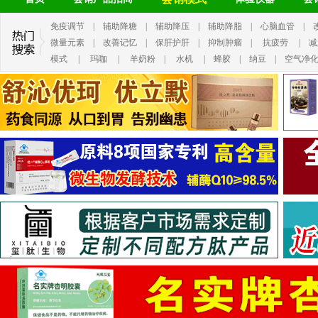
免疫调节
|
辅助降糖
|
辅助降压
|
辅助降脂
|
心脑血管
|
微量元素
|
改善记忆
|
保肝护肝
|
抑制肿瘤
|
抗疲劳
|
减
模式
|
玛咖
|
羊奶粉
|
水机
|
蜂胶
|
纳豆
|
空气净