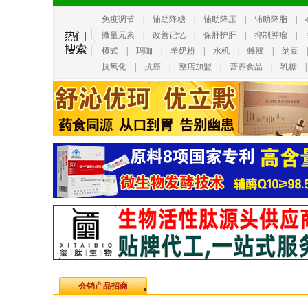
免疫调节
|
辅助降糖
|
辅助降压
|
辅助降脂
|
微量元素
|
改善记忆
|
保肝护肝
|
抑制肿瘤
|
模式
|
玛咖
|
羊奶粉
|
水机
|
蜂胶
|
纳豆
抗氧化
|
抗癌
|
整店加盟
|
营养食品
|
乳糖
会销产品招商