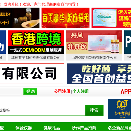
销网）成功升级！欢迎厂家与代理商朋友咨询指导！
司
瑪柯莱芙制药营养保健有限公司
山东锦绣川制药有限责任公司
中
公司注册
个人注册
|
盟
体验仪器
健康礼品
炒作产品招商
名企新品展