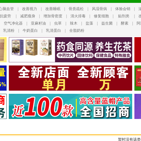
心脑血管
|
改善视力
|
改善睡眠
|
骨质疏松
|
风湿骨病
|
体验会销
|
抗疲劳
|
减肥瘦身
|
增加骨密度
|
清火排毒
|
修复细胞
|
贴剂类
|
|
空气净化器
|
亚麻籽油
|
虫草
|
辣木
|
盐藻
|
益生菌
|
酵素
|
阿
|
乳清粉
|
牛奶蛋白
|
乳清蛋白
|
全脂奶粉
暂时没有该类