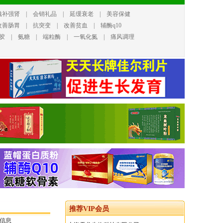
滋补强肾
|
会销礼品
|
延缓衰老
|
美容保健
改善肠胃
|
抗突变
|
改善贫血
|
辅酶q10
胶
|
氨糖
|
端粒酶
|
一氧化氮
|
痛风调理
推荐VIP会员
信息