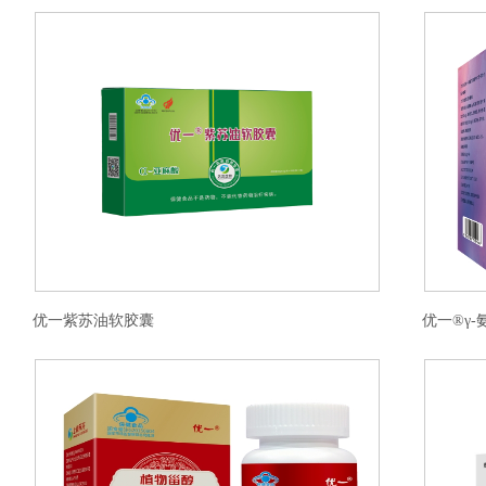
优一紫苏油软胶囊
优一®γ