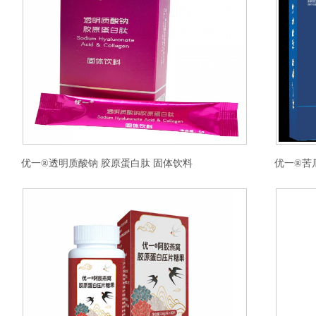
优一®透明质酸钠 胶原蛋白肽 固体饮料
优一®苦