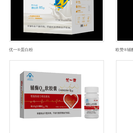
优一®蛋白粉
欧赞®辅酶