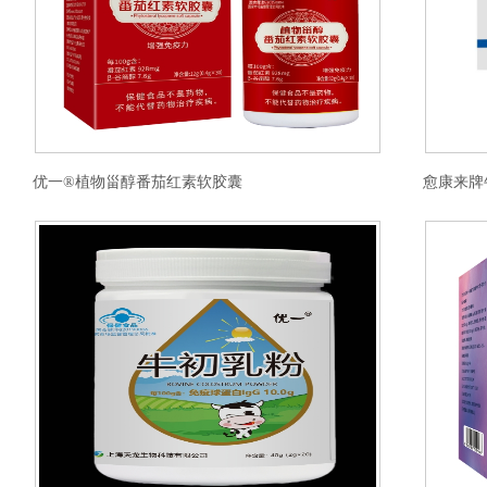
优一®植物甾醇番茄红素软胶囊
愈康来牌