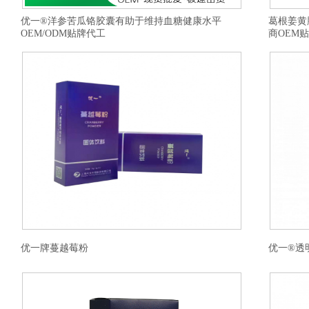
优一®洋参苦瓜铬胶囊有助于维持血糖健康水平
葛根姜黄
OEM/ODM贴牌代工
商OEM
优一牌蔓越莓粉
优一®透