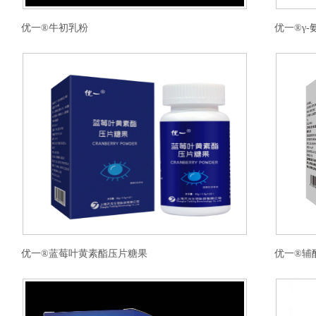
优一®牛初乳粉
优一®γ
优一®蓝莓叶黄素酯压片糖果
优一®辅