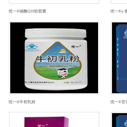
优一®辅酶Q10软胶囊
优一®y
优一®牛初乳粉
优一®苦