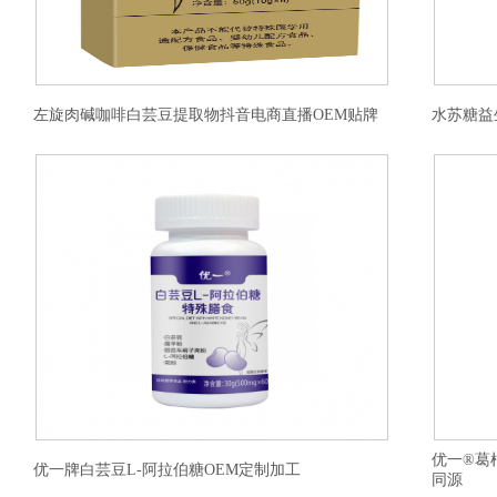
左旋肉碱咖啡白芸豆提取物抖音电商直播OEM贴牌
水苏糖益
优一®葛
优一牌白芸豆L-阿拉伯糖OEM定制加工
同源