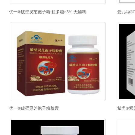
优一®破壁灵芝孢子粉 粗多糖≥5% 无辅料
爱儿聪®
优一®破壁灵芝孢子粉胶囊
紫尚®紫