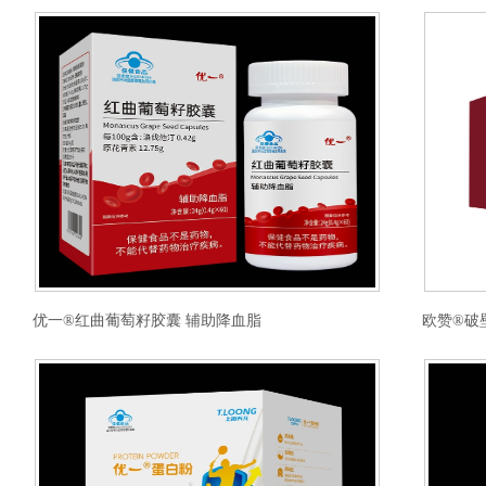
优一®红曲葡萄籽胶囊 辅助降血脂
欧赞®破