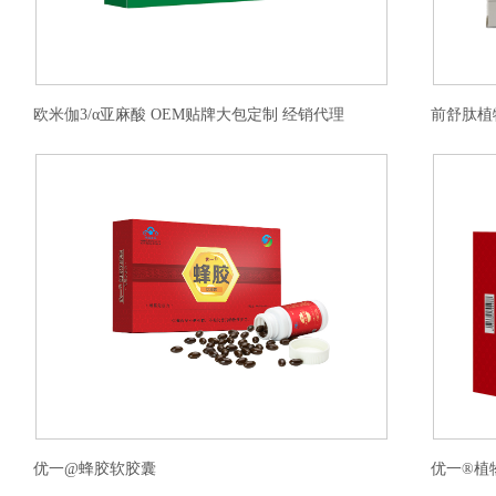
欧米伽3/α亚麻酸 OEM贴牌大包定制 经销代理
前舒肽植
优一@蜂胶软胶囊
优一®植