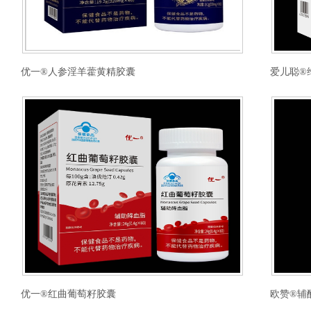
优一®人参淫羊藿黄精胶囊
爱儿聪®
优一®红曲葡萄籽胶囊
欧赞®辅酶