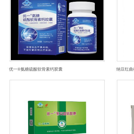
优一®氨糖硫酸软骨素钙胶囊
纳豆红曲