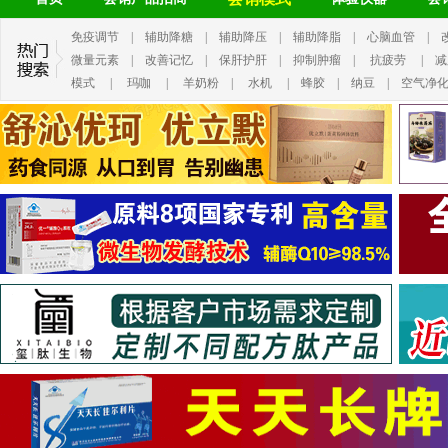
免疫调节
|
辅助降糖
|
辅助降压
|
辅助降脂
|
心脑血管
|
微量元素
|
改善记忆
|
保肝护肝
|
抑制肿瘤
|
抗疲劳
|
减
模式
|
玛咖
|
羊奶粉
|
水机
|
蜂胶
|
纳豆
|
空气净